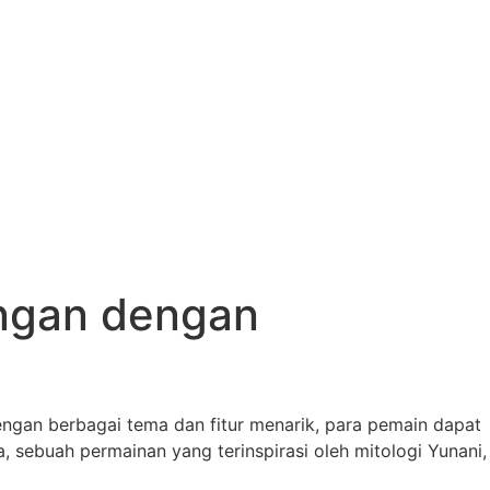
ngan dengan
Dengan berbagai tema dan fitur menarik, para pemain dapat
sebuah permainan yang terinspirasi oleh mitologi Yunani,