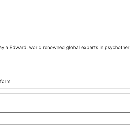
& Layla Edward, world renowned global experts in psychoth
 form.