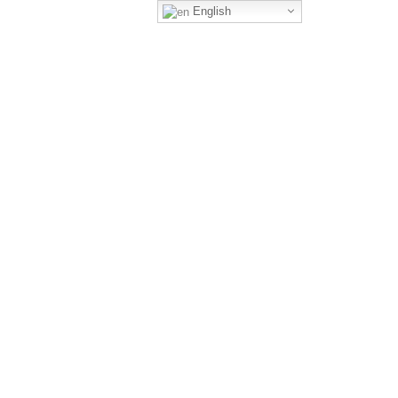
English