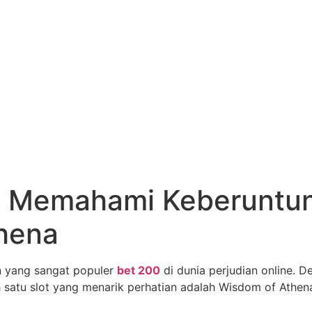
a: Memahami Keberuntu
hena
an yang sangat populer
bet 200
di dunia perjudian online. 
tu slot yang menarik perhatian adalah Wisdom of Athena, 