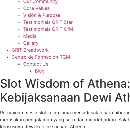
Our Community
Core Values
Visión & Purpose
Testimonials GRIT Star
Testimonials GRIT C/M
Media
Gallery
GRIT Breathwork
Centro de Formación RGM
Contact Us
Blog
Slot Wisdom of Athen
Kebijaksanaan Dewi At
Permainan mesin slot telah lama menjadi salah satu hibur
merasakan pengalaman yang seru dan mendebarkan. Salah sa
khususnya dewi kebijaksanaan, Athena.