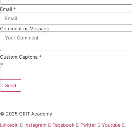
Email
*
Comment or Message
Custom Captcha
*
=
Send
© 2025 GRIT Academy
Linkedin
Instagram
Facebook
Twitter
Youtube