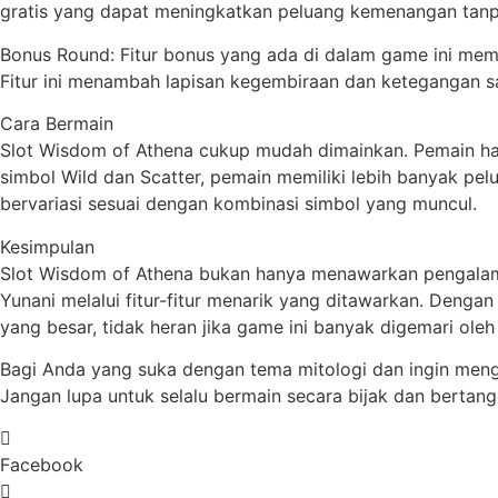
gratis yang dapat meningkatkan peluang kemenangan tanp
Bonus Round: Fitur bonus yang ada di dalam game ini me
Fitur ini menambah lapisan kegembiraan dan ketegangan s
Cara Bermain
Slot Wisdom of Athena cukup mudah dimainkan. Pemain h
simbol Wild dan Scatter, pemain memiliki lebih banyak p
bervariasi sesuai dengan kombinasi simbol yang muncul.
Kesimpulan
Slot Wisdom of Athena bukan hanya menawarkan pengalama
Yunani melalui fitur-fitur menarik yang ditawarkan. Den
yang besar, tidak heran jika game ini banyak digemari oleh
Bagi Anda yang suka dengan tema mitologi dan ingin meng
Jangan lupa untuk selalu bermain secara bijak dan bertan
Facebook