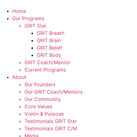
Skip
to
Home
content
Our Programs
GRIT Star
GRIT Breath
GRIT Brain
GRIT Belief
GRIT Body
GRIT Coach/Mentor
Current Programs
About
Our Founders
Our GRIT Coach/Mentors
Our Community
Core Values
Visión & Purpose
Testimonials GRIT Star
Testimonials GRIT C/M
Media