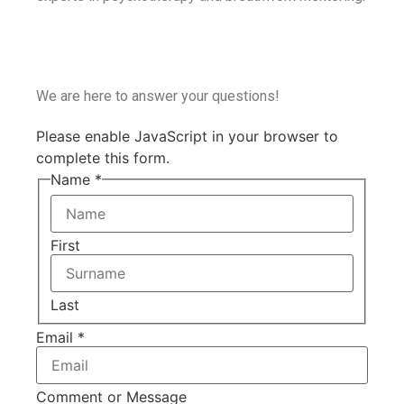
We are here to answer your questions!
Please enable JavaScript in your browser to
complete this form.
Name
*
First
Last
Email
*
Comment or Message