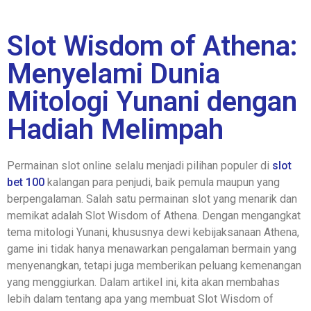
Slot Wisdom of Athena:
Menyelami Dunia
Mitologi Yunani dengan
Hadiah Melimpah
Permainan slot online selalu menjadi pilihan populer di
slot
bet 100
kalangan para penjudi, baik pemula maupun yang
berpengalaman. Salah satu permainan slot yang menarik dan
memikat adalah Slot Wisdom of Athena. Dengan mengangkat
tema mitologi Yunani, khususnya dewi kebijaksanaan Athena,
game ini tidak hanya menawarkan pengalaman bermain yang
menyenangkan, tetapi juga memberikan peluang kemenangan
yang menggiurkan. Dalam artikel ini, kita akan membahas
lebih dalam tentang apa yang membuat Slot Wisdom of