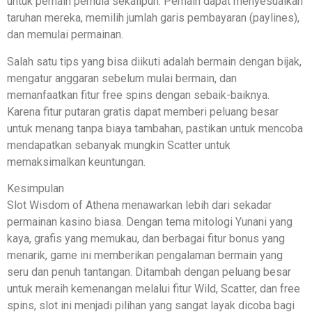
untuk pemain pemula sekalipun. Pemain dapat menyesuaikan
taruhan mereka, memilih jumlah garis pembayaran (paylines),
dan memulai permainan.
Salah satu tips yang bisa diikuti adalah bermain dengan bijak,
mengatur anggaran sebelum mulai bermain, dan
memanfaatkan fitur free spins dengan sebaik-baiknya.
Karena fitur putaran gratis dapat memberi peluang besar
untuk menang tanpa biaya tambahan, pastikan untuk mencoba
mendapatkan sebanyak mungkin Scatter untuk
memaksimalkan keuntungan.
Kesimpulan
Slot Wisdom of Athena menawarkan lebih dari sekadar
permainan kasino biasa. Dengan tema mitologi Yunani yang
kaya, grafis yang memukau, dan berbagai fitur bonus yang
menarik, game ini memberikan pengalaman bermain yang
seru dan penuh tantangan. Ditambah dengan peluang besar
untuk meraih kemenangan melalui fitur Wild, Scatter, dan free
spins, slot ini menjadi pilihan yang sangat layak dicoba bagi