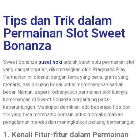
Tips dan Trik dalam
Permainan Slot Sweet
Bonanza
Sweet Bonanza
pusat hoki
adalah salah satu permainan slot
yang sangat populer, dikembangkan oleh Pragmatic Play.
Permainan ini dikenal dengan tema yang ceria, grafis yang
menarik, dan peluang besar untuk memenangkan hadiah
besar. Namun, seperti kebanyakan permainan slot lainnya,
kemenangan di Sweet Bonanza bergantung pada
keberuntungan. Meskipun demikian, ada beberapa tips dan
trik yang bisa membantu pemain untuk memaksimalkan
pengalaman mereka dan meningkatkan peluang kemenangan.
1.
Kenali Fitur-fitur dalam Permainan