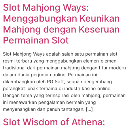
Slot Mahjong Ways:
Menggabungkan Keunikan
Mahjong dengan Keseruan
Permainan Slot
Slot Mahjong Ways adalah salah satu permainan slot
resmi terbaru yang menggabungkan elemen-elemen
tradisional dari permainan mahjong dengan fitur modern
dalam dunia perjudian online. Permainan ini
dikembangkan oleh PG Soft, sebuah pengembang
perangkat lunak ternama di industri kasino online.
Dengan tema yang terinspirasi oleh mahjong, permainan
ini menawarkan pengalaman bermain yang
menyenangkan dan penuh tantangan. […]
Slot Wisdom of Athena: