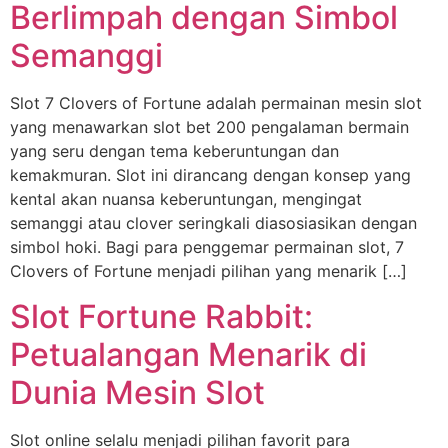
Berlimpah dengan Simbol
Semanggi
Slot 7 Clovers of Fortune adalah permainan mesin slot
yang menawarkan slot bet 200 pengalaman bermain
yang seru dengan tema keberuntungan dan
kemakmuran. Slot ini dirancang dengan konsep yang
kental akan nuansa keberuntungan, mengingat
semanggi atau clover seringkali diasosiasikan dengan
simbol hoki. Bagi para penggemar permainan slot, 7
Clovers of Fortune menjadi pilihan yang menarik […]
Slot Fortune Rabbit:
Petualangan Menarik di
Dunia Mesin Slot
Slot online selalu menjadi pilihan favorit para