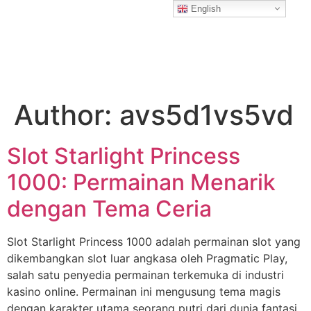
English
Author:
avs5d1vs5vd
Slot Starlight Princess
1000: Permainan Menarik
dengan Tema Ceria
Slot Starlight Princess 1000 adalah permainan slot yang
dikembangkan slot luar angkasa oleh Pragmatic Play,
salah satu penyedia permainan terkemuka di industri
kasino online. Permainan ini mengusung tema magis
dengan karakter utama seorang putri dari dunia fantasi