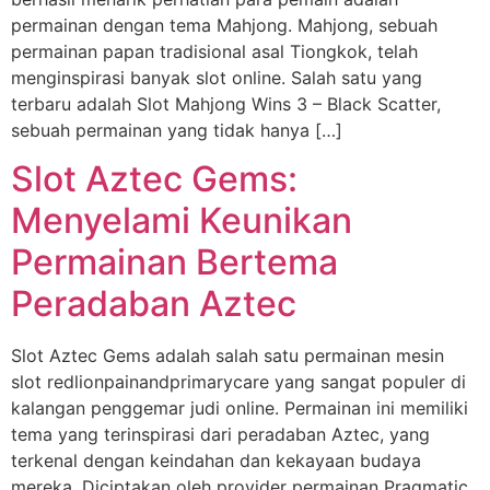
permainan dengan tema Mahjong. Mahjong, sebuah
permainan papan tradisional asal Tiongkok, telah
menginspirasi banyak slot online. Salah satu yang
terbaru adalah Slot Mahjong Wins 3 – Black Scatter,
sebuah permainan yang tidak hanya […]
Slot Aztec Gems:
Menyelami Keunikan
Permainan Bertema
Peradaban Aztec
Slot Aztec Gems adalah salah satu permainan mesin
slot redlionpainandprimarycare yang sangat populer di
kalangan penggemar judi online. Permainan ini memiliki
tema yang terinspirasi dari peradaban Aztec, yang
terkenal dengan keindahan dan kekayaan budaya
mereka. Diciptakan oleh provider permainan Pragmatic